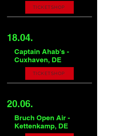
TICKETSHOP
18.04.
Captain Ahab's -
Cuxhaven, DE
TICKETSHOP
20.06.
Bruch Open Air -
Kettenkamp, DE